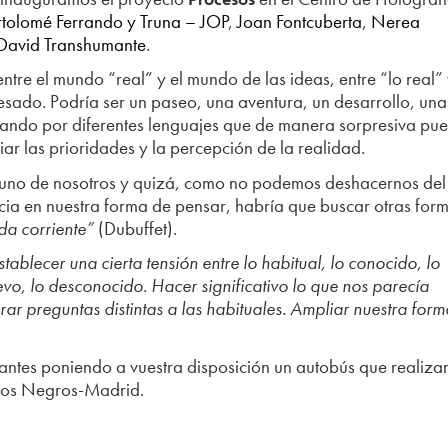
rtolomé Ferrando y Truna – JOP
,
Joan Fontcuberta
,
Nerea
David Transhumante
.
ntre el mundo “real” y el mundo de las ideas, entre “lo real” 
esado. Podría ser un paseo, una aventura, un desarrollo, una
itando por diferentes lenguajes que de manera sorpresiva pu
iar las prioridades y la percepción de la realidad.
da uno de nosotros y quizá, como no podemos deshacernos del
ia en nuestra forma de pensar, habría que buscar otras for
da corriente”
(Dubuffet).
stablecer una cierta tensión entre lo habitual, lo conocido, lo
vo, lo desconocido. Hacer significativo lo que nos parecía
erar preguntas distintas a las habituales. Ampliar nuestra for
fantes poniendo a vuestra disposición un autobús que realiza
ados Negros-Madrid.