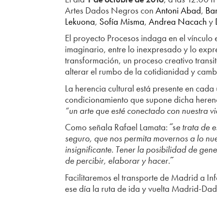
Artes Dados Negros con
Antoni Abad
,
Ba
Lekuona
,
Sofía Misma
,
Andrea Nacach
y
El proyecto Procesos indaga en el vínculo e
imaginario, entre lo inexpresado y lo expr
transformación, un proceso creativo trans
alterar el rumbo de la cotidianidad y camb
La herencia cultural está presente en ca
condicionamiento que supone dicha herenc
“un arte que esté conectado con nuestra vi
Como señala Rafael Lamata: ˝s
e trata de e
seguro, que nos permita movernos a lo nue
insignificante. Tener la posibilidad de gen
de percibir, elaborar y hacer.˝
Facilitaremos el transporte de Madrid a In
ese día la ruta de ida y vuelta Madrid-D