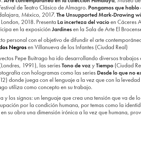
5.
, Museo de
Arte contemporáneo en la colección Himalaya
 Festival de Teatro Clásico de Almagro.
Pongamos que hablo 
dalajara, México, 2017.
The Unsupported Mark-Drawing wi
 London, 2018. Presenta
en Cáceres Ab
La incerteza del vacío
cipa en la exposición
en la Sala de Arte El Brocens
Jardines
o personal con el objetivo de difundir el arte contemporáneo
en Villanueva de los Infantes (Ciudad Real)
ados Negros
ectos Pepe Buitrago ha ido desarrollando diversos trabajos 
(Londres, 1991), las series
y
(Ciudad Re
Tono de voz
Tiempo
otografía con hologramas como las series
Desde lo que no ex
2) donde juega con el lenguaje a la vez que con la levedad
ago utiliza como concepto en su trabajo.
ra y los signos: un lenguaje que crea una tensión que va de lo 
cupación por la condición humana, por temas como la identida
en su obra una dimensión irónica a la vez que humana, prov