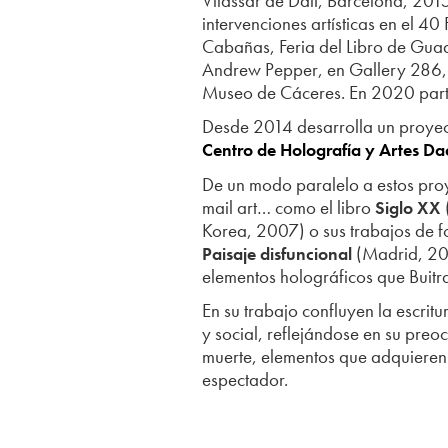
Vilassar de Dalt, Barcelona, 201
intervenciones artísticas en el 40
Cabañas, Feria del Libro de Gua
Andrew Pepper, en Gallery 286,
Museo de Cáceres. En 2020 parti
Desde 2014 desarrolla un proyect
Centro de Holografía y Artes D
De un modo paralelo a estos proy
mail art… como el libro
Siglo XX
Korea, 2007) o sus trabajos de f
(Madrid, 201
Paisaje disfuncional
elementos holográficos que Buitr
En su trabajo confluyen la escritu
y social, reflejándose en su preo
muerte, elementos que adquieren 
espectador.