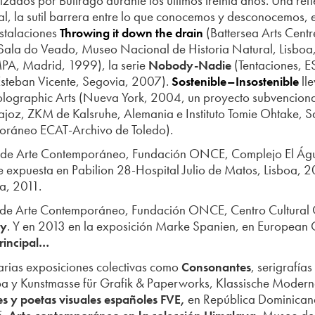
zados por Buitrago durante los últimos treinta años. Una refl
real, la sutil barrera entre lo que conocemos y desconocemos, 
nstalaciones
(Battersea Arts Cent
Throwing it down the drain
y Sala do Veado, Museo Nacional de Historia Natural, Lisbo
PA, Madrid, 1999), la serie
(Tentaciones, 
Nobody-Nadie
teban Vicente, Segovia, 2007).
ll
Sostenible–Insostenible
 Holographic Arts (Nueva York, 2004, un proyecto subvencio
oz, ZKM de Kalsruhe, Alemania e Instituto Tomie Ohtake, 
oráneo ECAT-Archivo de Toledo).
nal de Arte Contemporáneo, Fundación ONCE, Complejo El Águ
e expuesta en Pabilion 28-Hospital Julio de Matos, Lisboa, 
a, 2011.
al de Arte Contemporáneo, Fundación ONCE, Centro Cultural
. Y en 2013 en la exposición Marke Spanien, en European C
y
rincipal…
arias exposiciones colectivas como
, serigrafías
Consonantes
a y Kunstmasse für Grafik & Paperworks, Klassische Moder
en República Dominican
s y poetas visuales españoles FVE,