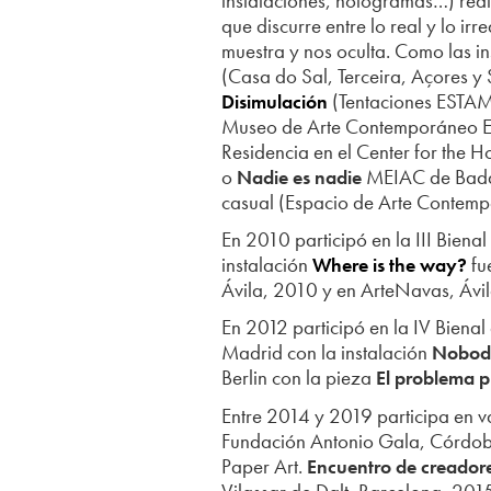
instalaciones, hologramas…) reali
que discurre entre lo real y lo ir
muestra y nos oculta. Como las i
(Casa do Sal, Terceira, Açores 
(Tentaciones ESTAM
Disimulación
Museo de Arte Contemporáneo Es
Residencia en el Center for the
o
MEIAC de Badaj
Nadie es nadie
casual (Espacio de Arte Contemp
En 2010 participó en la III Bie
instalación
fu
Where is the way?
Ávila, 2010 y en ArteNavas, Ávil
En 2012 participó en la IV Bien
Madrid con la instalación
Nobod
Berlin con la pieza
El problema p
Entre 2014 y 2019 participa en v
Fundación Antonio Gala, Córdob
Paper Art.
Encuentro de creadore