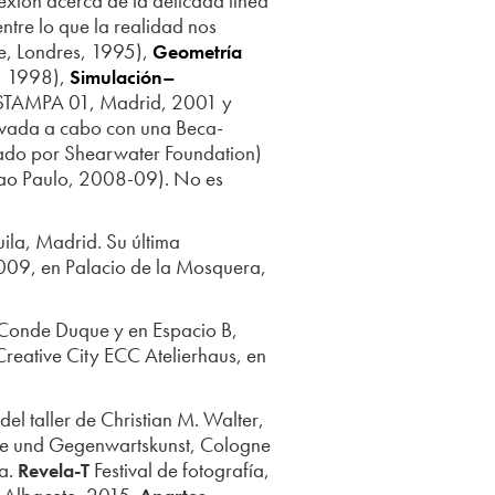
exión acerca de la delicada línea
entre lo que la realidad nos
re, Londres, 1995),
Geometría
a, 1998),
Simulación–
ESTAMPA 01, Madrid, 2001 y
evada a cabo con una Beca-
nado por Shearwater Foundation)
Sao Paulo, 2008-09). No es
ila, Madrid. Su última
2009, en Palacio de la Mosquera,
 Conde Duque y en Espacio B,
reative City ECC Atelierhaus, en
 del taller de Christian M. Walter,
ne und Gegenwartskunst, Cologne
a.
Festival de fotografía,
Revela-T