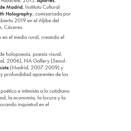
 Albacete, 2015.
,
Apartes
, Instituto Cultural
de Madrid
, comisariada por
th Holography
ierto 2019 en el Aljibe del
e, Cáceres.
 en el medio rural, creando el
de holopoesía, poesía visual,
al, 2006), NA Gallery (Seoul-
(Madrid, 2007-2009) y
iste
 y profundidad aparentes de los
poético e intimista a lo cotidiano
d, la economía, la locura y la
ocando inquietud en el