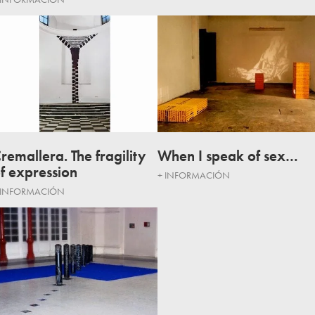
remallera. The fragility
When I speak of sex…
f expression
+ INFORMACIÓN
 INFORMACIÓN