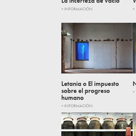
La incerteza de vacío
W
+ INFORMACIÓN
+
Letanía o El impuesto
N
sobre el progreso
+
humano
+ INFORMACIÓN