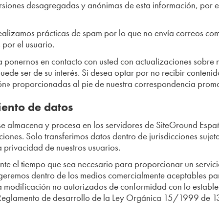
siones desagregadas y anónimas de esta información, por e
realizamos prácticas de spam por lo que no envía correos com
 por el usuario.
 ponernos en contacto con usted con actualizaciones sobre nue
de ser de su interés. Si desea optar por no recibir conteni
ión» proporcionadas al pie de nuestra correspondencia prom
ento de datos
se almacena y procesa en los servidores de SiteGround Espa
ciones. Solo transferimos datos dentro de jurisdicciones suje
a privacidad de nuestros usuarios.
e el tiempo que sea necesario para proporcionar un servicio 
egeremos dentro de los medios comercialmente aceptables para
o la modificación no autorizados de conformidad con lo esta
 Reglamento de desarrollo de la Ley Orgánica 15/1999 de 13