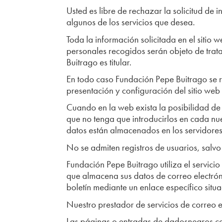
Usted es libre de rechazar la solicitud d
algunos de los servicios que desea.
Toda la información solicitada en el sitio
personales recogidos serán objeto de trat
Buitrago es titular.
En todo caso Fundación Pepe Buitrago se r
presentación y configuración del sitio we
Cuando en la web exista la posibilidad de 
que no tenga que introducirlos en cada nue
datos están almacenados en los servidore
No se admiten registros de usuarios, salvo
Fundación Pepe Buitrago utiliza el servici
que almacena sus datos de correo electrón
boletín mediante un enlace específico situ
Nuestro prestador de servicios de correo e
Las páginas o entradas de dadosnegros.co