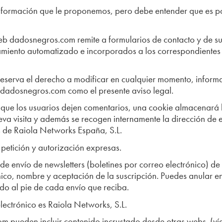
e información que le proponemos, pero debe entender que es p
 web dadosnegros.com remite a formularios de contacto y de su
amiento automatizado e incorporados a los correspondientes
eserva el derecho a modificar en cualquier momento, informa
b dadosnegros.com como el presente aviso legal.
que los usuarios dejen comentarios, una cookie almacenará lo
va visita y además se recogen internamente la dirección de e
s de Raiola Networks España, S.L.
 petición y autorización expresas.
o de envío de newsletters (boletines por correo electrónico)
ico, nombre y aceptación de la suscripción. Puedes anular en
ado al pie de cada envío que reciba.
lectrónico es Raiola Networks, S.L.
m pueden incluir contenido incrustado desde otras webs
(ví