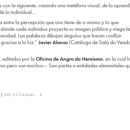
con la siguiente, creando una metáfora visual, de lo apren
de lo individual…
a entre la percepción que uno tiene de si mismo y lo que
o dónde cada individuo proyecta su imagen pública y niega l
opacidad. Las palabras dibujan ángulos que hacen confluir
 gracias a la luz.”
(Catálogo de Sala do Vead
Javier Alonso
s, editados por la
, en la cual 
Oficina de Angra do Heroísmo
 uno pero son muchos–. Son partes o entidades elementales q
|
NO ES CASUAL…
>