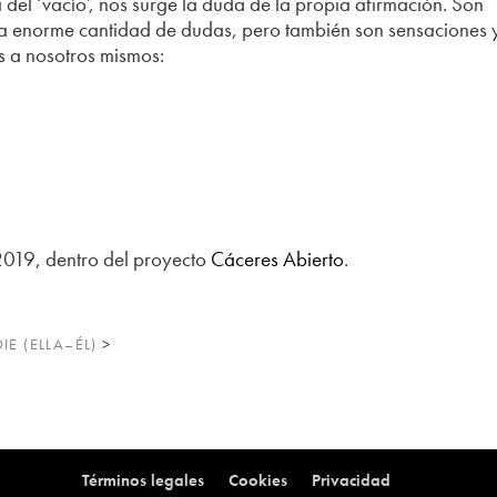
del ‘vacío’, nos surge la duda de la propia afirmación. Son
a enorme cantidad de dudas, pero también son sensaciones 
 a nosotros mismos:
2019, dentro del proyecto
Cáceres Abierto
.
IE (ELLA–ÉL)
>
Términos legales
Cookies
Privacidad