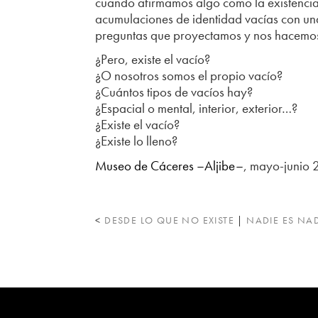
cuando afirmamos algo como la existencia 
acumulaciones de identidad vacías con un
preguntas que proyectamos y nos hacemos
¿Pero, existe el vacío?
¿O nosotros somos el propio vacío?
¿Cuántos tipos de vacíos hay?
¿Espacial o mental, interior, exterior…?
¿Existe el vacío?
¿Existe lo lleno?
Museo de Cáceres –Aljibe–
, mayo-junio 
<
DESDE LO QUE NO EXISTE
|
NADIE ES NAD