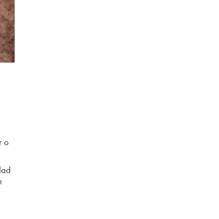
r o
edad
n