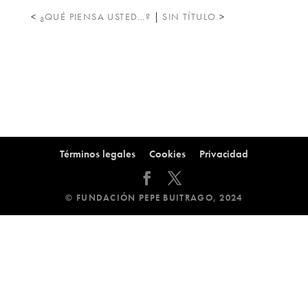
<
¿QUÉ PIENSA USTED…?
|
SIN TÍTULO
>
Términos legales
Cookies
Privacidad
© FUNDACIÓN PEPE BUITRAGO, 2024