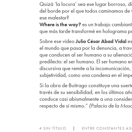
Quizá ‘la locura’ sea ese lugar borroso, d
del borde por el que todos caminamos de 
ese malestar?
es un trabajo cambiant
Where is the way?
que más tarde transformé en holograma par
Sobre ese video
es
Julio César Abad Vidal
el mundo que pasa por la denuncia, a travé
que conducen al ser humano a su alienación
predilecto: el ser humano. El ser humano en
discursiva que remite a la incomunicación, 
subjetividad, como una condena en el impe
Si la obra de Buitrago constituye una suert
través de su sensibilidad, en los últimos a
conduce casi abismalmente a una considera
respecto de sí mismo.”
(Palacio de la Mos
<
SIN TÍTULO
|
ENTRE CONSTANTES A