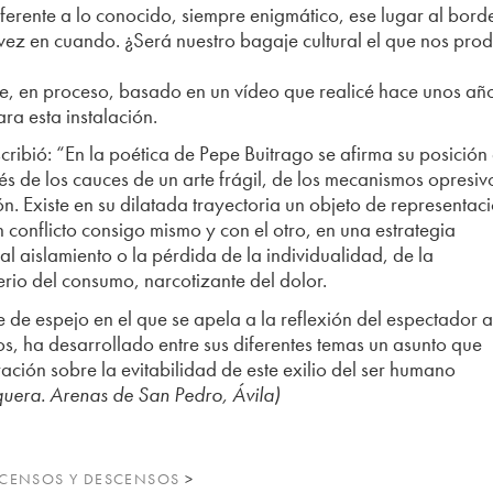
iferente a lo conocido, siempre enigmático, ese lugar al bord
vez en cuando. ¿Será nuestro bagaje cultural el que nos pro
e, en proceso, basado en un vídeo que realicé hace unos añ
a esta instalación.
cribió: “En la poética de Pepe Buitrago se afirma su posición
s de los cauces de un arte frágil, de los mecanismos opresiv
. Existe en su dilatada trayectoria un objeto de representac
 conflicto consigo mismo y con el otro, en una estrategia
al aislamiento o la pérdida de la individualidad, de la
rio del consumo, narcotizante del dolor.
e de espejo en el que se apela a la reflexión del espectador 
ños, ha desarrollado entre sus diferentes temas un asunto que
ción sobre la evitabilidad de este exilio del ser humano
quera. Arenas de San Pedro, Ávila)
SCENSOS Y DESCENSOS
>