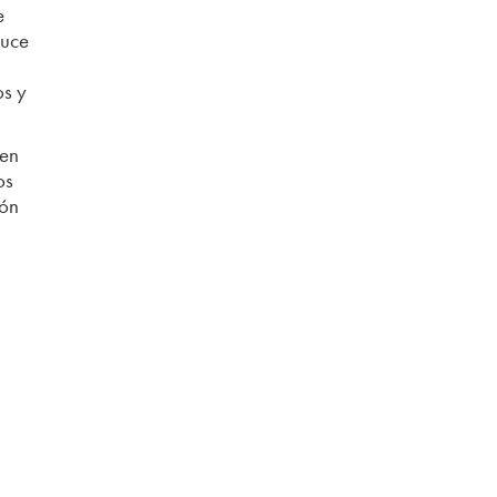
e
duce
os y
 en
os
ión
a