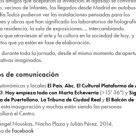
os amigos que aceptaron la invitación: el agasajo se convirti
ico, vecinos de Infantes, los llegados desde Madrid en autobus
día.Todos pudieron ver las instalaciones pensadas para los
nes y obras que han significado los laboratorios de holografí
 la residencia, la sala de exposiciones…, intercambiando
 que atraviesan el arte y la cultura en la sociedad de hoy, y 
os que ya están en fase de elaboración.
 durante toda la jornada, desde el mismo momento de apert
tativas imaginadas.
os de comunicación
utonómicos y locales
,
,
El País
Abc
El Cultural
Plataforma de 
:
(>15′ 36″) y
 3
Hoy empieza todo con Marta Echeverría
Si
,
y
a de Puertollano
La Tribuna de Ciudad Real
El Balcón de
 esta inauguración y muchas están siendo las personas
ollará el Centro.
 Ángel Nouskas, Nacho Plaza y Julián Pérez, 2014.
na de
Facebook