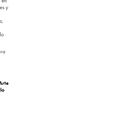
ó en
es y
a,
lo
ura
Arte
glo