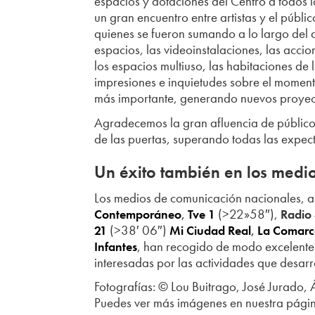
espacios y dotaciones del Centro a todos l
un gran encuentro entre artistas y el públ
quienes se fueron sumando a lo largo del 
espacios, las videoinstalaciones, las accio
los espacios multiuso, las habitaciones de
impresiones e inquietudes sobre el momento
más importante, generando nuevos proyect
Agradecemos la gran afluencia de público
de las puertas, superando todas las expec
Un éxito también en los medi
Los medios de comunicación nacionales, a
,
(>22»58″),
Contemporáneo
Tve 1
Radio
(>38′ 06″)
,
21
Mi Ciudad Real
La Comarc
, han recogido de modo excelente
Infantes
interesadas por las actividades que desarr
Fotografías: © Lou Buitrago, José Jurado,
Puedes ver más imágenes en nuestra pági