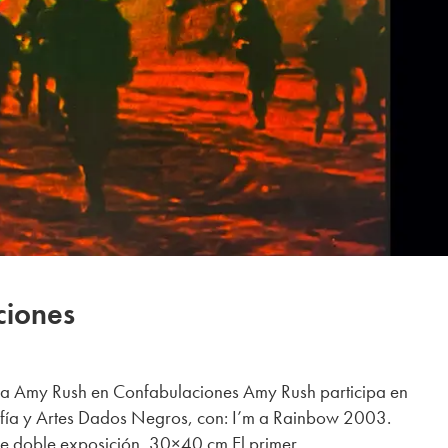
ciones
a Amy Rush en Confabulaciones Amy Rush participa en
fía y Artes Dados Negros, con: I’m a Rainbow 2003.
e doble exposición, 30×40 cm El primer...