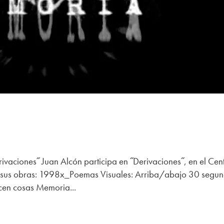
ivaciones˝ Juan Alcón participa en ˝Derivaciones˝, en el Cen
 sus obras: 1998x_Poemas Visuales: Arriba/abajo 30 segu
cen cosas Memoria...