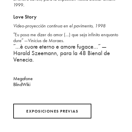
1999.
Love Story
Video-proyección continua en el pavimento, 1998
˝Eu posa me dizer do amor (…) que seja infinito enquanto
dure˝ —Vinicius de Moraes.
˝…è cuore eterno e amore fugace…˝ —
Harald Szeemann, para la 48 Bienal de
Venecia.
Megafone
BlindWiki
EXPOSICIONES PREVIAS