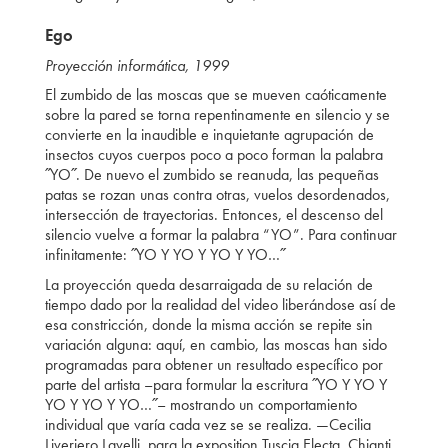
Ego
Proyección informática, 1999
El zumbido de las moscas que se mueven caóticamente
sobre la pared se torna repentinamente en silencio y se
convierte en la inaudible e inquietante agrupación de
insectos cuyos cuerpos poco a poco forman la palabra
˝YO˝. De nuevo el zumbido se reanuda, las pequeñas
patas se rozan unas contra otras, vuelos desordenados,
intersección de trayectorias. Entonces, el descenso del
silencio vuelve a formar la palabra “YO”. Para continuar
infinitamente: ˝YO Y YO Y YO Y YO…˝
La proyección queda desarraigada de su relación de
tiempo dado por la realidad del video liberándose así de
esa constricción, donde la misma acción se repite sin
variación alguna: aquí, en cambio, las moscas han sido
programadas para obtener un resultado específico por
parte del artista –para formular la escritura ˝YO Y YO Y
YO Y YO Y YO…˝– mostrando un comportamiento
individual que varía cada vez se se realiza. —Cecilia
Liveriero Lavelli, para la exposition Tuscia Electa. Chianti