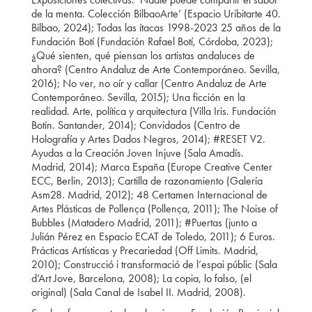
de la menta. Colección BilbaoArte’ (Espacio Uribitarte 40.
Bilbao, 2024); Todas las ítacas 1998-2023 25 años de la
Fundación Botí (Fundación Rafael Botí, Córdoba, 2023);
¿Qué sienten, qué piensan los artistas andaluces de
ahora? (Centro Andaluz de Arte Contemporáneo. Sevilla,
2016); No ver, no oír y callar (Centro Andaluz de Arte
Contemporáneo. Sevilla, 2015); Una ficción en la
realidad. Arte, política y arquitectura (Villa Iris. Fundación
Botín. Santander, 2014); Convidados (Centro de
Holografía y Artes Dados Negros, 2014); #RESET V2.
Ayudas a la Creación Joven Injuve (Sala Amadís.
Madrid, 2014); Marca España (Europe Creative Center
ECC, Berlin, 2013); Cartilla de razonamiento (Galería
Asm28. Madrid, 2012); 48 Certamen Internacional de
Artes Plásticas de Pollença (Pollença, 2011); The Noise of
Bubbles (Matadero Madrid, 2011); #Puertas (junto a
Julián Pérez en Espacio ECAT de Toledo, 2011); 6 Euros.
Prácticas Artísticas y Precariedad (Off Limits. Madrid,
2010); Construcció i transformació de l’espai públic (Sala
d’Art Jove, Barcelona, 2008); La copia, lo falso, (el
original) (Sala Canal de Isabel II. Madrid, 2008).