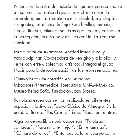
Pretensión de saltar del estado de hipnosis para animarse
a explorar una realidad que se nos ofrece como la
verdadera, única. Y captar su multiplicidad, sus pliegos,
sus grietas, los puntos de fuga. Con huellas, marcas,
surcos, flechas, tatuajes, sombras que hacen y deshacen
la percepción, interviene y es intervenida. La trama se
subvierte.
Forma parte de Akántaros: entidad intercultural y
transdisciplinar. Co-creadora de «en giro y a la olla» y
«erre con erre», colectivos artísticos. Integra el grupo
Nadir para la descolonización de las representaciones.
Obtuvo becas de creación en: Levadura,
Miradores/Intermediae, Ibercultura, UNAM-México,
Museo Reina Sofía, Fundación Joan Brossa.
Sus obras escénicas se han realizado en diferentes
espacios y festivales: Teatro Clásico de Almagro, De la
palabra, Bardo, Ellas Crean, Fringe, Flipas, entre otros.
Algunos de sus libros publicados son: “Palabras
cantadas”, “Para mirarte mejor”, “Entre láminas”,
“Cántaro de letras” , “Entonces baila: el cuerpo como