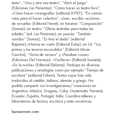
texto”, “Una y otra vez teatro”, “Abrir el juego”
(Ediciones Las Parientas); “Cómo hacer un teatro foro”,
«Cómo hacer coreografía» (editorial INTEF), “En común:
rutas para el hacer colectivo”, «Leer, escribir: acciones
de revuelta» (Editorial Neret); en fanzine: “Composición”
(Somas); en teatro: “Obras teatrales para todas las
edades” (ed. Las Parientas); en poesía: “También
sonidos” (Somas), “Es tirar el dado” (editorial
Bajamar),»Harina en vuelo (Editorial Eolas); en LIJ: “Los
primos y los tesoros escondidos” (Editorial Abran
Cancha), “Lluvia de verano” y «Pasaban cosas»
(Ediciones Del Naranjo), «Vociferar» (Editorial Susaeta),
«En la noche» (Editorial Elefanta). Participa en diversas
publicaciones y antologías como por ejemplo “Tiempo de
escritura” (editorial Fuhem). Textos suyos han sido
traducidos al catalán, italiano, alemán y griego. Ha
podido compartir sus investigaciones/ creaciones en
Argentina, México, Uruguay, Cuba, Guatemala, Panamá,
Ecuador, España, Portugal, Italia. Coordina talleres y
laboratorios de lectura, escritura y artes escénicas.
lauraszwarc.com