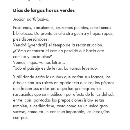
Días de largas horas verdes
Acción participativa.
Paseamos, transitamos, cruzamos puentes, construimos
bibliotecas. De pronto estalla otra guerra y hojas, ropas,
pies dispersándose.
Vendrá (¿vendrá?) el tiempo de la reconstrucción.
¿Cómo encontrar el camino perdido o ir hacia otro
camino y hacia otrxs?
Vemos migas, vemos letras…
Todo el paisaje es de letras. Lo vamos leyendo.
Y allí donde están las nubes que varían sus formas, los
árboles con sus raíces en apariencia quietos; los pájaros
que hacen sus nidos pero que luego emigran; los
rascacielos que se modifican por efecto de la luz del sol…
entre, con, por-todas las preposiciones irían- están
también, sucediéndose, tanto como en un único gran
suceso, como en un continuo imparable, las letras/los
cuerpos.