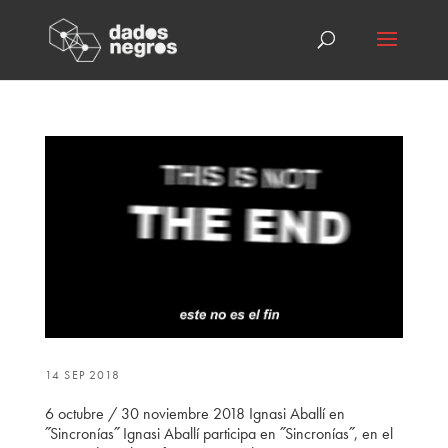
14 SEP 2018
6 octubre / 30 noviembre 2018 Ignasi Aballí en
˝Sincronías˝ Ignasi Aballí participa en ˝Sincronías˝, en el