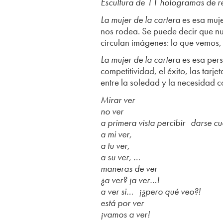
Escultura de 11 hologramas de re
La mujer de la cartera
es esa muje
nos rodea. Se puede decir que nu
circulan imágenes: lo que vemos, 
La mujer de la cartera
es esa pers
competitividad, el éxito, las tarj
entre la soledad y la necesidad c
Mirar ver
no ver
a primera vista percibir darse cu
a mi ver,
a tu ver,
a su ver, …
maneras de ver
¿a ver? ¡a ver…!
a ver si… ¡¿pero qué veo?!
está por ver
¡vamos a ver!