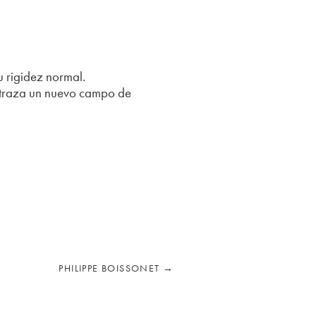
u rigidez normal.
z traza un nuevo campo de
PHILIPPE BOISSONET
→