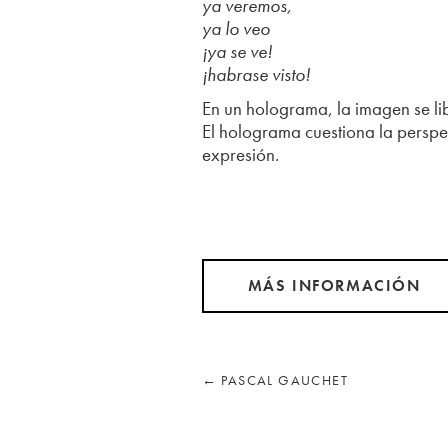
ya veremos,
ya lo veo
¡ya se ve!
¡habrase visto!
En un holograma, la imagen se li
El holograma cuestiona la perspec
expresión.
MÁS INFORMACIÓN
←
PASCAL GAUCHET