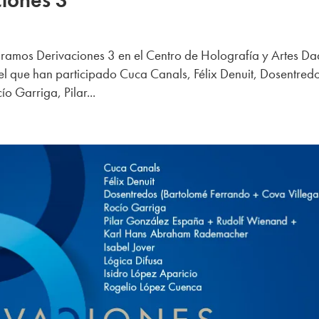
iones 3
ramos Derivaciones 3 en el Centro de Holografía y Artes D
el que han participado Cuca Canals, Félix Denuit, Dosentred
o Garriga, Pilar...