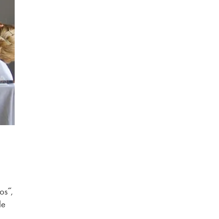
os˝,
de