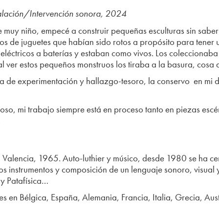
alación/Intervención sonora, 2024
muy niño, empecé a construir pequeñas esculturas sin saber
ozos de juguetes que habían sido rotos a propósito para tener
s eléctricos a baterías y estaban como vivos. Los colecciona
al ver estos pequeños monstruos los tiraba a la basura, cosa
ica de experimentación y hallazgo-tesoro, la conservo en mi 
ioso, mi trabajo siempre está en proceso tanto en piezas esc
.
 Valencia, 1965. Auto-luthier y músico, desde 1980 se ha c
s instrumentos y composición de un lenguaje sonoro, visual y
y Patafísica…
s en Bélgica, España, Alemania, Francia, Italia, Grecia, Austr