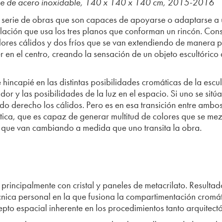
able de acero inoxidable, 140 x 140 x 140 cm, 2015-2016
serie de obras que son capaces de apoyarse o adaptarse a u
talación que usa los tres planos que conforman un rincón. Cons
ores cálidos y dos fríos que se van extendiendo de manera 
 en el centro, creando la sensación de un objeto escultórico 
 hincapié en las distintas posibilidades cromáticas de la escu
or y las posibilidades de la luz en el espacio. Si uno se sitú
lado derecho los cálidos. Pero es en esa transición entre amb
ica, que es capaz de generar multitud de colores que se mez
 y que van cambiando a medida que uno transita la obra.
 principalmente con cristal y paneles de metacrilato. Resulta
écnica personal en la que fusiona la compartimentación cromá
cepto espacial inherente en los procedimientos tanto arquitect