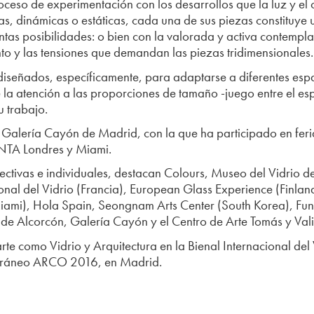
oceso de experimentación con los desarrollos que la luz y el
das, dinámicas o estáticas, cada una de sus piezas constituy
ntas posibilidades: o bien con la valorada y activa contempl
nto y las tensiones que demandan las piezas tridimensionales.
diseñados, específicamente, para adaptarse a diferentes espa
 la atención a las proporciones de tamaño -juego entre el esp
u trabajo.
a Galería Cayón de Madrid, con la que ha participado en fe
TA Londres y Miami.
olectivas e individuales, destacan Colours, Museo del Vidrio
onal del Vidrio (Francia), European Glass Experience (Finlandi
Miami), Hola Spain, Seongnam Arts Center (South Korea), Fu
de Alcorcón, Galería Cayón y el Centro de Arte Tomás y Vali
e como Vidrio y Arquitectura en la Bienal Internacional del V
oráneo ARCO 2016, en Madrid.