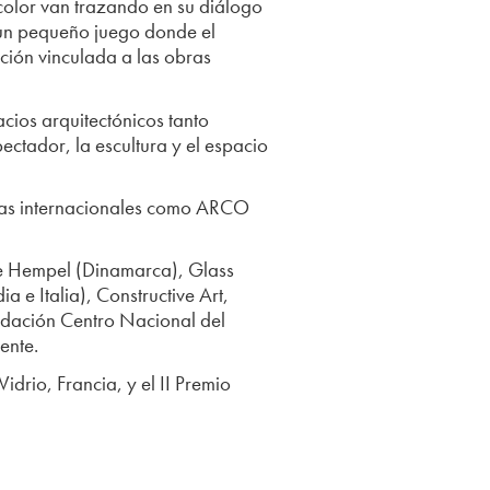
 color van trazando en su diálogo
e un pequeño juego donde el
ación vinculada a las obras
cios arquitectónicos tanto
ectador, la escultura y el espacio
rias internacionales como ARCO
 de Hempel (Dinamarca), Glass
a e Italia), Constructive Art,
ndación Centro Nacional del
ente.
idrio, Francia, y el II Premio