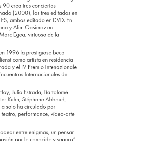
 90 crea tres conciertos-
ado (2000), los tres editados en
NES, ambos editado en DVD. En
ana y Alim Qasimov en
Marc Egea, virtuoso de la
en 1996 la prestigiosa beca
enst como artista en residencia
rada y el IV Premio Intenazionale
Encuentros Internacionales de
loy, Julio Estrada, Bartolomé
Peter Kuhn, Stéphane Abboud,
 a solo ha circulado por
 teatro, performance, vídeo-arte
erodear entre enigmas, un pensar
pasión por lo conocido y seguro”,