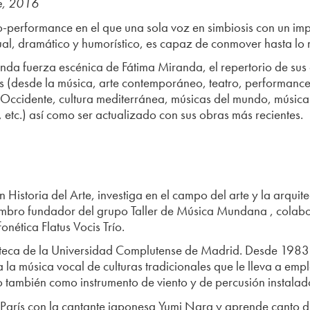
e, 2016
-performance en el que una sola voz en simbiosis con un imp
ual, dramático y humorístico, es capaz de conmover hasta lo
tunda fuerza escénica de Fátima Miranda, el repertorio de su
s (desde la música, arte contemporáneo, teatro, performance,
Occidente, cultura mediterránea, músicas del mundo, música
, etc.) así como ser actualizado con sus obras más recientes.
Historia del Arte, investiga en el campo del arte y la arqui
iembro fundador del grupo Taller de Música Mundana , colabo
nética Flatus Vocis Trío.
oteca de la Universidad Complutense de Madrid. Desde 1983 
a la música vocal de culturas tradicionales que le lleva a emp
o también como instrumento de viento y de percusión instalad
París con la cantante japonesa Yumi Nara y aprende canto 