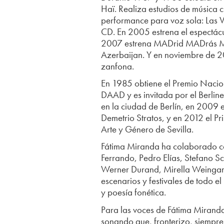
Haï. Realiza estudios de música c
performance para voz sola: Las 
CD. En 2005 estrena el espectá
2007 estrena MADrid MADrás MAD
Azerbaijan. Y en noviembre de 2
zanfona.
En 1985 obtiene el Premio Nacion
DAAD y es invitada por el Berlin
en la ciudad de Berlín, en 2009 e
Demetrio Stratos, y en 2012 el Pr
Arte y Género de Sevilla.
Fátima Miranda ha colaborado con
Ferrando, Pedro Elías, Stefano S
Werner Durand, Mirella Weingarte
escenarios y festivales de todo 
y poesía fonética.
Para las voces de Fátima Miranda
sonando que, fronterizo, siempre