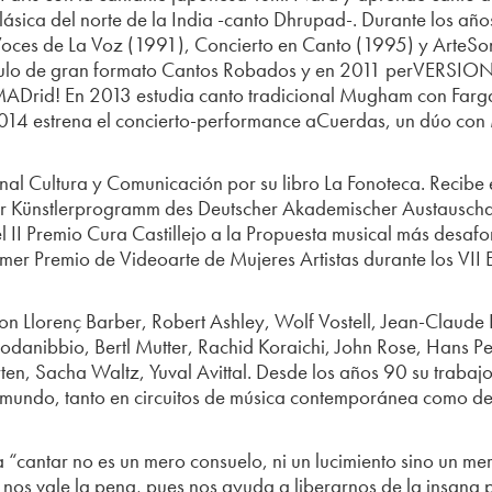
lásica del norte de la India -canto Dhrupad-. Durante los años
Voces de La Voz (1991), Concierto en Canto (1995) y ArteSon
culo de gran formato Cantos Robados y en 2011 perVERSIO
rid! En 2013 estudia canto tradicional Mugham con Farg
014 estrena el concierto-performance aCuerdas, un dúo con 
al Cultura y Comunicación por su libro La Fonoteca. Recibe 
er Künstlerprogramm des Deutscher Akademischer Austauschdi
l II Premio Cura Castillejo a la Propuesta musical más desafo
imer Premio de Videoarte de Mujeres Artistas durante los VII 
 Llorenç Barber, Robert Ashley, Wolf Vostell, Jean-Claude E
codanibbio, Bertl Mutter, Rachid Koraichi, John Rose, Hans 
n, Sacha Waltz, Yuval Avittal. Desde los años 90 su trabajo
el mundo, tanto en circuitos de música contemporánea como de
 “cantar no es un mero consuelo, ni un lucimiento sino un m
 nos vale la pena, pues nos ayuda a liberarnos de la insana 