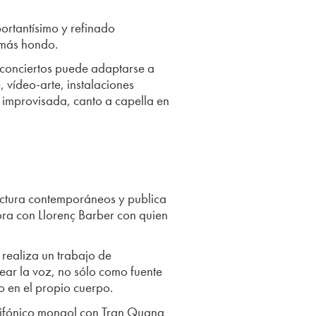
ortantísimo y refinado
 más hondo.
s conciertos puede adaptarse a
 vídeo-arte, instalaciones
 improvisada, canto a capella en
tectura contemporáneos y publica
ra con Llorenç Barber con quien
realiza un trabajo de
lear la voz, no sólo como fuente
o en el propio cuerpo.
difónico mongol con Tran Quang