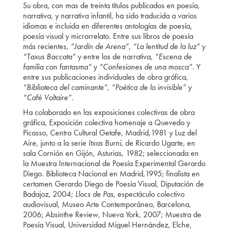
Su obra, con mas de treinta títulos publicados en poesía,
narrativa, y narrativa infantil, ha sido traducida a varios
idiomas e incluida en diferentes antologías de poesía,
poesía visual y microrrelato. Entre sus libros de poesía
más recientes,
”Jardín de Arena”
,
“La lentitud de la luz”
y
“Taxus Baccata”
y entre los de narrativa,
”Escena de
familia con fantasma”
y
“Confesiones de una mosca”
. Y
entre sus publicaciones individuales de obra gráfica,
“Biblioteca del caminante”
,
“Poética de lo invisible”
y
“Café Voltaire”
.
Ha colaborado en las exposiciones colectivas de obra
gráfica, Exposición colectiva homenaje a Quevedo y
Picasso, Centro Cultural Getafe, Madrid,1981 y Luz del
Aire, junto a la serie
Itxas Burni
, de Ricardo Ugarte, en
sala Cornión en Gijón, Asturias, 1982; seleccionada en
la Muestra Internacional de Poesía Experimental Gerardo
Diego. Biblioteca Nacional en Madrid,1995; finalista en
certamen Gerardo Diego de Poesía Visual, Diputación de
Badajoz, 2004;
Llocs de Pas,
espectáculo colectivo
audiovisual, Museo Arte Contemporáneo, Barcelona,
2006; Absinthe Review, Nueva York, 2007; Muestra de
Poesía Visual, Universidad Miguel Hernández, Elche,