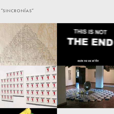
N ˝SINCRONÍAS˝