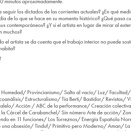
30 minutos aproximadamente.
e seguir los dictados de las corrientes actuales? ¿En qué medid
ía de lo que se hace en su momento histórico? ¿Qué pasa cuan
s contemporáneos? ¿Y si el artista en lugar de mirar al exteri
on muchos?
 el artista se da cuenta que el trabajo interior no puede sost
habita?
?
 Humedad/ Provincianismo/ Salto al vacío/ Luz/ Facultad/
análisis/ Estructuralismo/ Tía Berti/ Bastidor/ Revistas/ 
aralelo/ Acción / ABC de la performance/ Creación colectiv
a la Cárcel de Carabanchel/ Sin número Arte de acción/ Zo
 mundo en 11 funciones/ Los Torreznos/ Energía Española No
e una obsesión/ Tinduf/ Primitivo pero Moderno/ Aman/ L