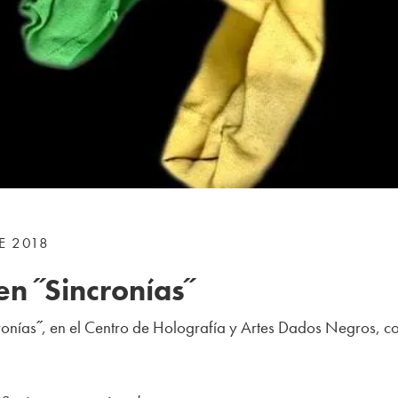
E 2018
en ˝Sincronías˝
ronías˝, en el Centro de Holografía y Artes Dados Negros, co