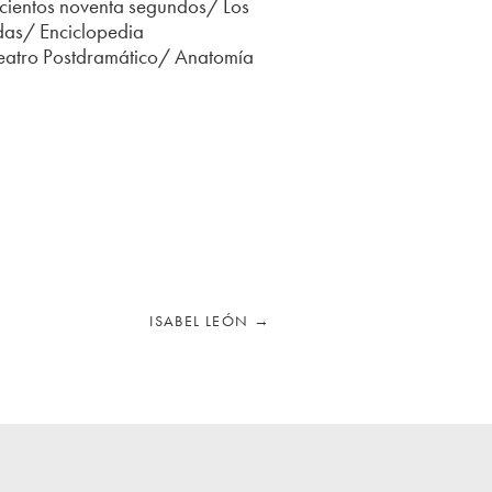
hocientos noventa segundos/ Los
as/ Enciclopedia
atro Postdramático/ Anatomía
ISABEL LEÓN
→