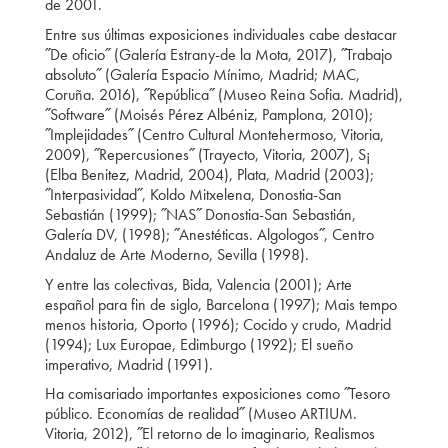
de 2001.
Entre sus últimas exposiciones individuales cabe destacar
˝De oficio˝ (Galería Estrany-de la Mota, 2017), ˝Trabajo
absoluto˝ (Galería Espacio Mínimo, Madrid; MAC,
Coruña. 2016), ˝República˝ (Museo Reina Sofia. Madrid),
˝Software˝ (Moisés Pérez Albéniz, Pamplona, 2010);
˝Implejidades˝ (Centro Cultural Montehermoso, Vitoria,
2009), ˝Repercusiones˝ (Trayecto, Vitoria, 2007), S¡
(Elba Benitez, Madrid, 2004), Plata, Madrid (2003);
˝Interpasividad˝, Koldo Mitxelena, Donostia-San
Sebastián (1999); ˝NAS˝ Donostia-San Sebastián,
Galería DV, (1998); ˝Anestéticas. Algologos˝, Centro
Andaluz de Arte Moderno, Sevilla (1998).
Y entre las colectivas, Bida, Valencia (2001); Arte
español para fin de siglo, Barcelona (1997); Mais tempo
menos historia, Oporto (1996); Cocido y crudo, Madrid
(1994); Lux Europae, Edimburgo (1992); El sueño
imperativo, Madrid (1991).
Ha comisariado importantes exposiciones como ˝Tesoro
público. Economías de realidad˝ (Museo ARTIUM.
Vitoria, 2012), ˝El retorno de lo imaginario, Realismos