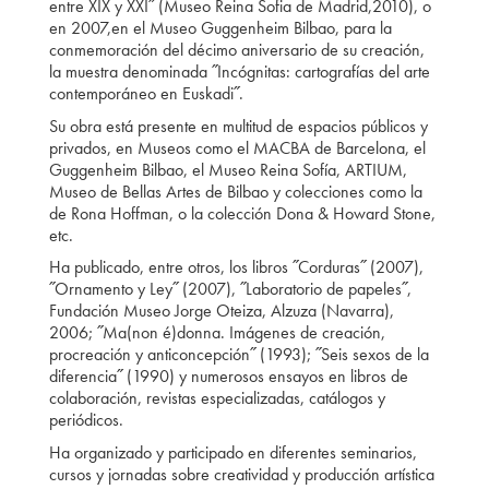
entre XIX y XXI˝ (Museo Reina Sofia de Madrid,2010), o
en 2007,en el Museo Guggenheim Bilbao, para la
conmemoración del décimo aniversario de su creación,
la muestra denominada ˝Incógnitas: cartografías del arte
contemporáneo en Euskadi˝.
Su obra está presente en multitud de espacios públicos y
privados, en Museos como el MACBA de Barcelona, el
Guggenheim Bilbao, el Museo Reina Sofía, ARTIUM,
Museo de Bellas Artes de Bilbao y colecciones como la
de Rona Hoffman, o la colección Dona & Howard Stone,
etc.
Ha publicado, entre otros, los libros ˝Corduras˝ (2007),
˝Ornamento y Ley˝ (2007), ˝Laboratorio de papeles˝,
Fundación Museo Jorge Oteiza, Alzuza (Navarra),
2006; ˝Ma(non é)donna. Imágenes de creación,
procreación y anticoncepción˝ (1993); ˝Seis sexos de la
diferencia˝ (1990) y numerosos ensayos en libros de
colaboración, revistas especializadas, catálogos y
periódicos.
Ha organizado y participado en diferentes seminarios,
cursos y jornadas sobre creatividad y producción artística