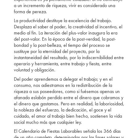
a un incremento de riqueza, vivir es considerado una
forma de pereza.
La productividad destituye la excelencia del trabajo.
Desplaza el saber al poder, la creatividad al incentivo, el
medio al fin. La iteración del plus-valor inaugura la era
del post-valor. En la época de la post-verdad, la post-
bondad y la post-belleza, el tiempo del proceso se
sustituye por la eternidad del proyecto, por la
instantaneidad del resultado, por la indiscernibilidad entre
operario y herramienta, entre trabajo y fiesta, entre
voluntad y obligación.
Del poder aprendemos a delegar el trabajo; y en el
consumo, nos adiestramos en la redistribución de la
riqueza a sus poseedores, como si fuésemos apenas un
afanado eslabón perdido entre el dinero que cobramos y
el dinero que gastamos. Pero en realidad, la laboriosidad,
la nobleza del esfuerzo, la dedicación, el goce y el
cuidado, el amor al trabajo bien hecho, sostienen la vida
social mucho más que cualquier ley.
El Calendario de Fiestas Laborables señala los 366 días
de un año completo, determinadas por las fases solares y