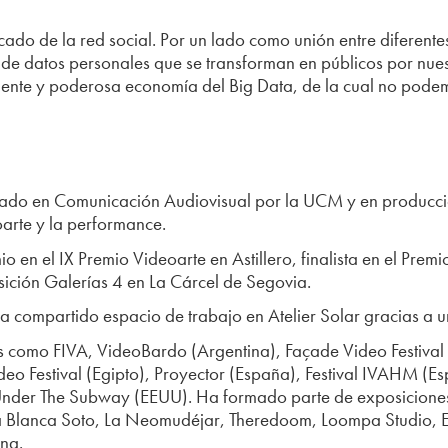
icado de la red social. Por un lado como unión entre diferente
de datos personales que se transforman en públicos por nues
ente y poderosa economía del Big Data, de la cual no pode
ciado en Comunicación Audiovisual por la UCM y en producci
eoarte y la performance.
 en el IX Premio Videoarte en Astillero, finalista en el Prem
ición Galerías 4 en La Cárcel de Segovia.
 compartido espacio de trabajo en Atelier Solar gracias a u
les como FIVA, VideoBardo (Argentina), Façade Video Festival 
deo Festival (Egipto), Proyector (España), Festival IVAHM (E
, Under The Subway (EEUU). Ha formado parte de exposiciones
 Blanca Soto, La Neomudéjar, Theredoom, Loompa Studio, E
na.